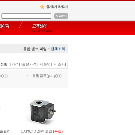
유압 밸브,피팅
>
전체조회
정렬 :
[가격]
[높은가격]
[제품명]
[제조사]
r)(5)
유압펌프(pump)(2)
0 솔릴리
CAP024D 28W 코일
(품절)