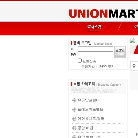
보안접속
총 
회원가입
|
ID/PW 찾기
유공압실린더
솔레노이드밸브
에어유니트,필터
공압 배관
1
유압 밸브,피팅