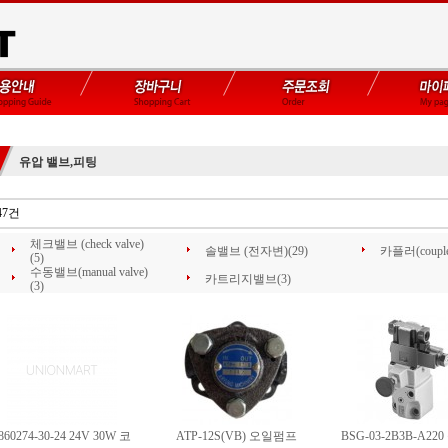
유압 밸브,피팅
47건
체크밸브 (check valve)
솔밸브 (전자변)(29)
카플러(couple
(5)
수동밸브(manual valve)
카트리지밸브(3)
(3)
860274-30-24 24V 30W 코
ATP-12S(VB) 오일펌프
BSG-03-2B3B-A22