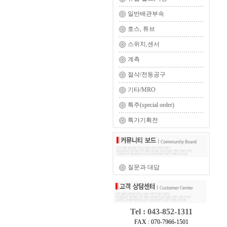
일반배관부속
호스, 튜브
스위치,센서
계측
절삭/전동공구
기타/MRO
특주(special order)
특가기획전
질문과 대답
Tel : 043-852-1311
FAX : 070-7966-1501