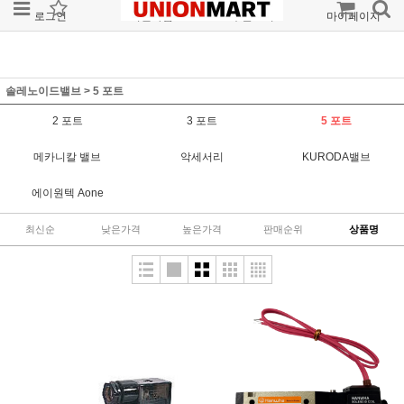
로그인
회원가입
주문조회
마이페이지
솔레노이드밸브
>
5 포트
2 포트
3 포트
5 포트
메카니칼 밸브
악세서리
KURODA밸브
에이원텍 Aone
최신순
낮은가격
높은가격
판매순위
상품명