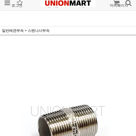
로그인
회원가입
주문조회
마이페이지
일반배관부속
>
스텐나사부속