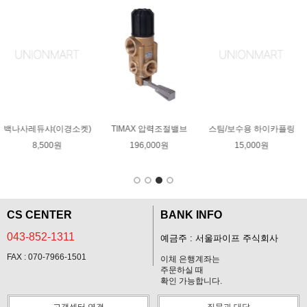
조절밸브
스팀/보수용 하이카플링
강관 15A(1/2")
HIDR 소
하이카플링
원
15,000원
17,000원
8,000원
CS CENTER
BANK INFO
043-852-1311
예금주 : 서울파이프 주식회사
FAX : 070-7966-1501
이체 은행계좌는
주문하실 때
확인 가능합니다.