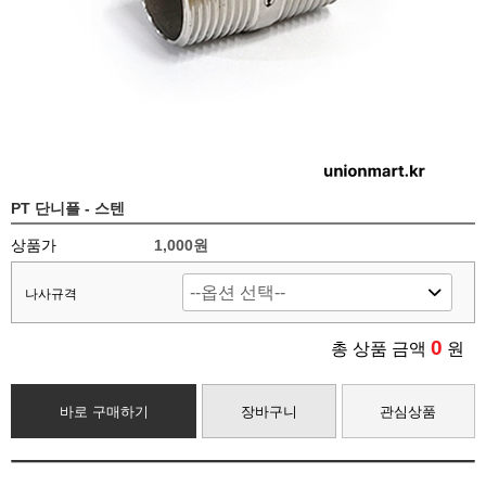
PT 단니플 - 스텐
상품가
1,000
원
나사규격
0
총 상품 금액
원
바로 구매하기
장바구니
관심상품