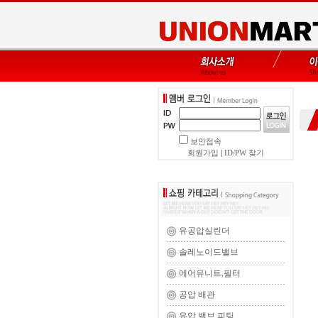
보안접속
회원가입
|
ID/PW 찾기
유공압실린더
솔레노이드밸브
에어유니트,필터
공압 배관
유압 밸브,피팅