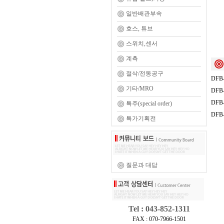
일반배관부속
호스, 튜브
스위치,센서
계측
절삭/전동공구
DFB-
기타/MRO
DFB-
DFB-
특주(special order)
DFB-
특가기획전
질문과 대답
Tel : 043-852-1311
FAX : 070-7966-1501