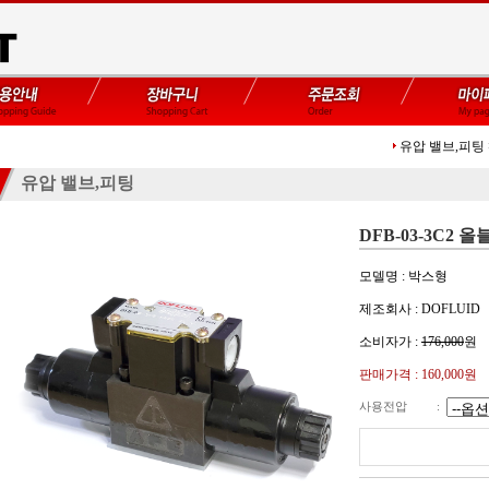
유압 밸브,피팅
유압 밸브,피팅
DFB-03-3C2 올블
모델명 : 박스형
제조회사 : DOFLUID
소비자가 :
176,000
원
판매가격 :
160,000
원
사용전압
: