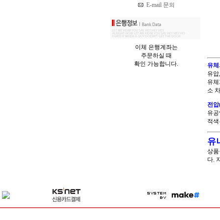
E-mail 문의
이체 은행계좌는
주문하실 때
확인 가능합니다.
유체
유압
유체
소 
전압(v
유공
적색은
유
상품
다.