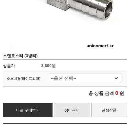
스텐호스티 (3방티)
상품가
3,600
원
호스내경(파이프외경)
0
총 상품 금액
원
바로 구매하기
장바구니
관심상품