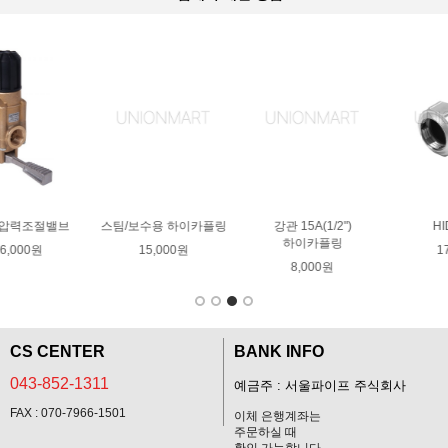
링
강관 15A(1/2")
HIDR 소켓
HIDR V/S 스텐강관용
하이카플링
17,000원
11,000원
8,000원
CS CENTER
BANK INFO
043-852-1311
예금주 : 서울파이프 주식회사
FAX : 070-7966-1501
이체 은행계좌는
주문하실 때