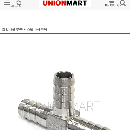
로그인
회원가입
주문조회
마이페이지
일반배관부속
>
스텐나사부속