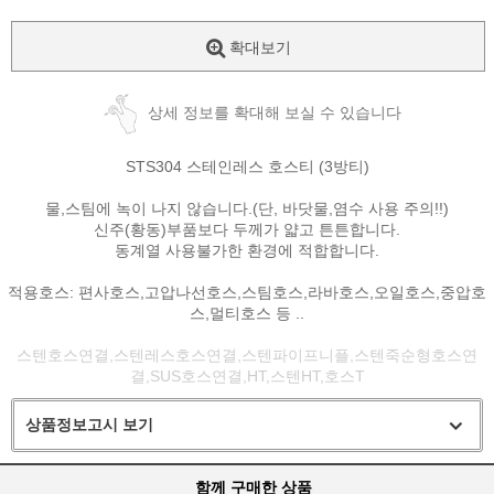
확대보기
상세 정보를 확대해 보실 수 있습니다
STS304 스테인레스 호스티 (3방티)
물,스팀에 녹이 나지 않습니다.(단, 바닷물,염수 사용 주의!!)
신주(황동)부품보다 두께가 얇고 튼튼합니다.
동계열 사용불가한 환경에 적합합니다.
적용호스: 편사호스,고압나선호스,스팀호스,라바호스,오일호스,중압호
스,멀티호스 등 ..
스텐호스연결,스텐레스호스연결,스텐파이프니플,스텐죽순형호스연
결,SUS호스연결,HT,스텐HT,호스T
상품정보고시 보기
함께 구매한 상품