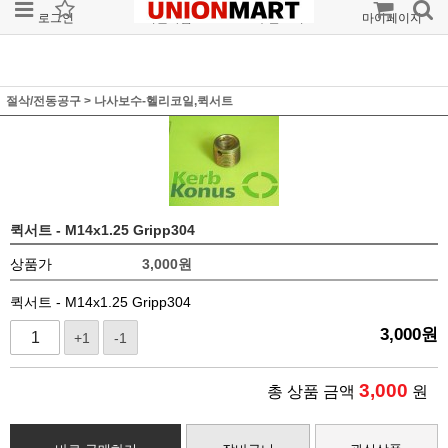
로그인
회원가입
주문조회
마이페이지
절삭/전동공구
>
나사보수-헬리코일,퀵서트
퀵서트 - M14x1.25 Gripp304
상품가
3,000
원
퀵서트 - M14x1.25 Gripp304
3,000
원
+1
-1
3,000
총 상품 금액
원