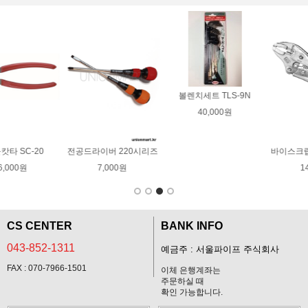
SUS퀵서트 - M3 ~ 
Ensat302
볼렌치세트 TLS-9N
800원
40,000원
시리즈
바이스크립 10WR IRWIN
14,000원
CS CENTER
BANK INFO
043-852-1311
예금주 : 서울파이프 주식회사
FAX : 070-7966-1501
이체 은행계좌는
주문하실 때
확인 가능합니다.